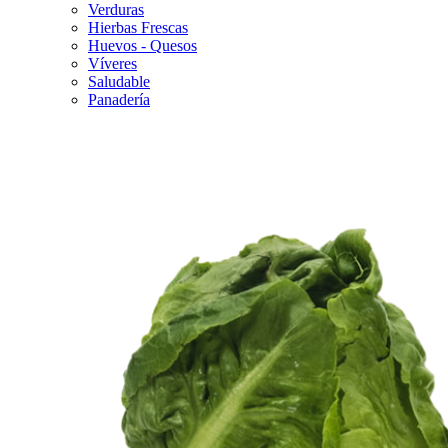
Verduras
Hierbas Frescas
Huevos - Quesos
Víveres
Saludable
Panadería