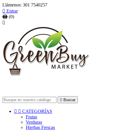
Llámenos:
301 7540257

Entrar
(0)


Buscar


CATEGORÍAS
Frutas
Verduras
Hierbas Frescas