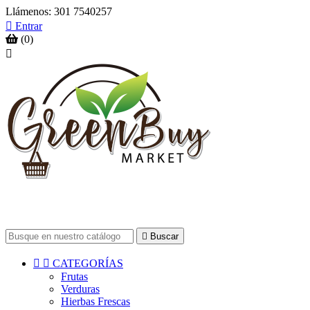
Llámenos:
301 7540257

Entrar
(0)


Buscar


CATEGORÍAS
Frutas
Verduras
Hierbas Frescas