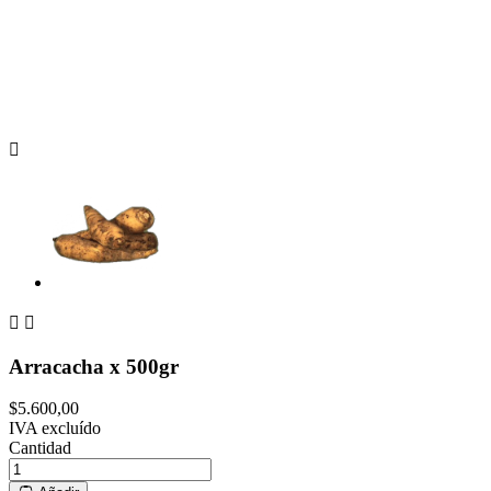



Arracacha x 500gr
$5.600,00
IVA excluído
Cantidad