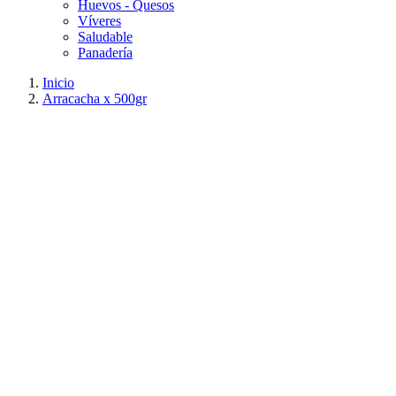
Huevos - Quesos
Víveres
Saludable
Panadería
Inicio
Arracacha x 500gr