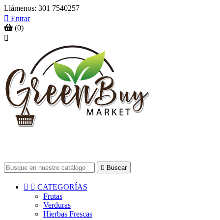
Llámenos:
301 7540257

Entrar
(0)


Buscar


CATEGORÍAS
Frutas
Verduras
Hierbas Frescas