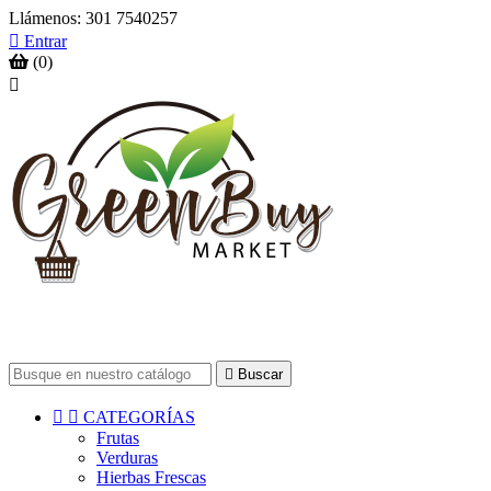
Llámenos:
301 7540257

Entrar
(0)


Buscar


CATEGORÍAS
Frutas
Verduras
Hierbas Frescas