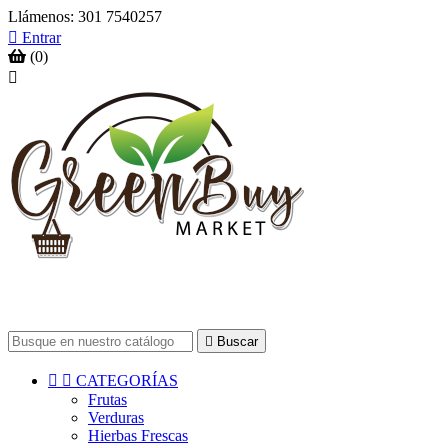
Llámenos:
301 7540257

Entrar
(0)


Buscar


CATEGORÍAS
Frutas
Verduras
Hierbas Frescas