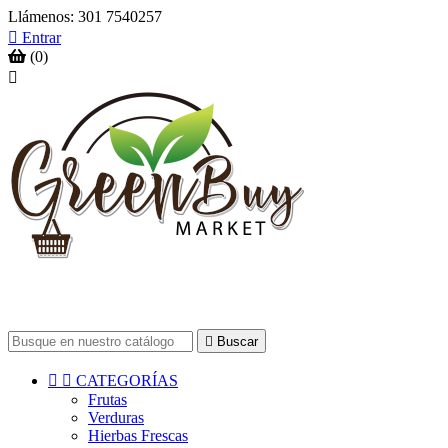
Llámenos:
301 7540257

Entrar
(0)


Buscar


CATEGORÍAS
Frutas
Verduras
Hierbas Frescas