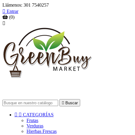
Llámenos:
301 7540257

Entrar
(0)


Buscar


CATEGORÍAS
Frutas
Verduras
Hierbas Frescas