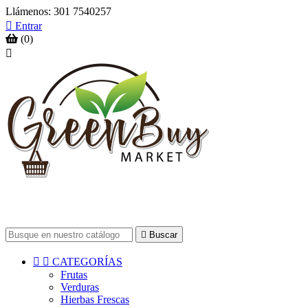
Llámenos:
301 7540257

Entrar
(0)


Buscar


CATEGORÍAS
Frutas
Verduras
Hierbas Frescas