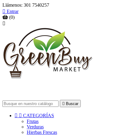
Llámenos:
301 7540257

Entrar
(0)


Buscar


CATEGORÍAS
Frutas
Verduras
Hierbas Frescas