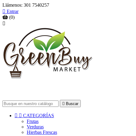
Llámenos:
301 7540257

Entrar
(0)


Buscar


CATEGORÍAS
Frutas
Verduras
Hierbas Frescas