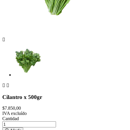



Cilantro x 500gr
$7.850,00
IVA excluído
Cantidad