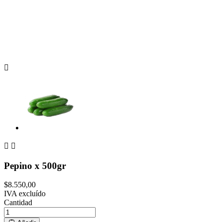



Pepino x 500gr
$8.550,00
IVA excluído
Cantidad