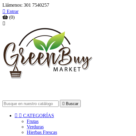
Llámenos:
301 7540257

Entrar
(0)


Buscar


CATEGORÍAS
Frutas
Verduras
Hierbas Frescas