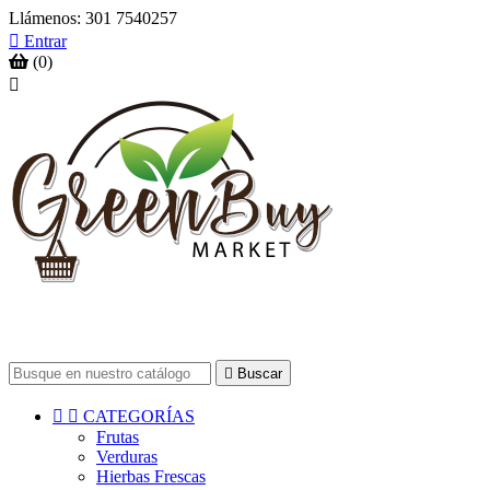
Llámenos:
301 7540257

Entrar
(0)


Buscar


CATEGORÍAS
Frutas
Verduras
Hierbas Frescas