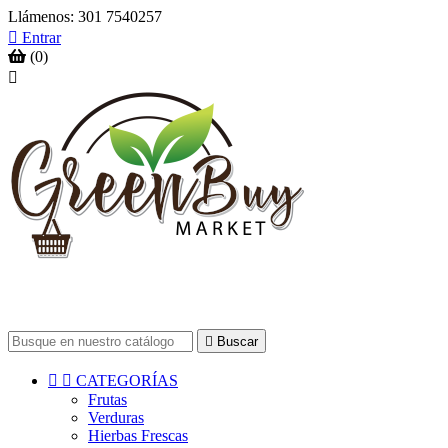
Llámenos:
301 7540257

Entrar
(0)


Buscar


CATEGORÍAS
Frutas
Verduras
Hierbas Frescas