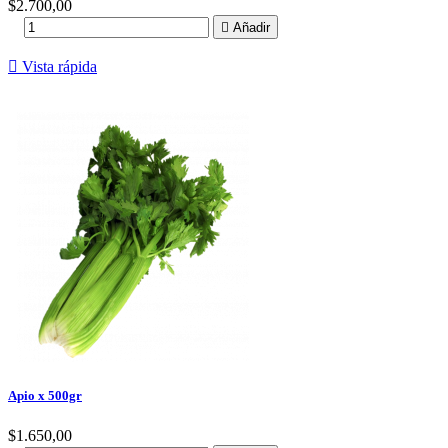
Precio
$2.700,00

Añadir

Vista rápida
Apio x 500gr
Precio
$1.650,00