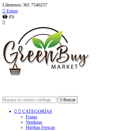
Llámenos:
301 7540257

Entrar
(0)


Buscar


CATEGORÍAS
Frutas
Verduras
Hierbas Frescas