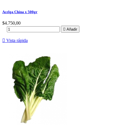
Acelga China x 500gr
Precio
$4.750,00

Añadir

Vista rápida