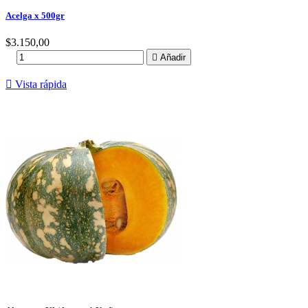
Acelga x 500gr
Precio
$3.150,00

Añadir

Vista rápida