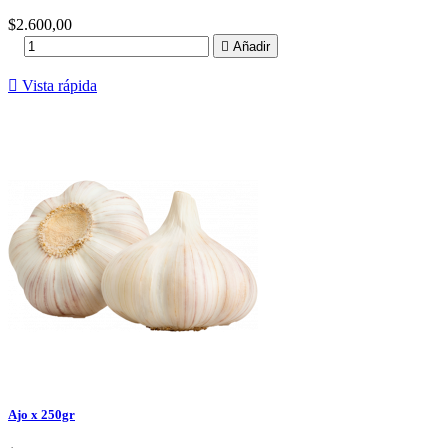
Precio
$2.600,00

Añadir

Vista rápida
Ajo x 250gr